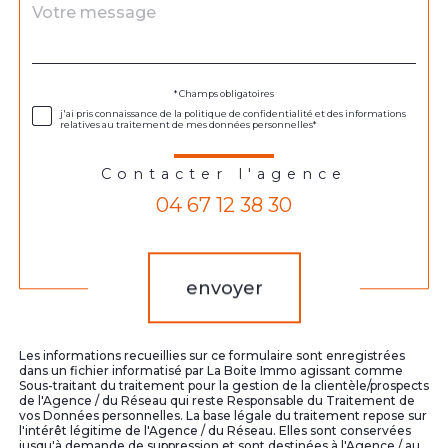
Message
Fieldset
*
par
défaut
Validation
* Champs obligatoires
j'ai pris connaissance de la politique de confidentialité et des informations
relatives au traitement de mes données personnelles*
Contacter l'agence
04 67 12 38 30
Validation
envoyer
Les informations recueillies sur ce formulaire sont enregistrées
dans un fichier informatisé par La Boite Immo agissant comme
Sous-traitant du traitement pour la gestion de la clientèle/prospects
de l'Agence / du Réseau qui reste Responsable du Traitement de
vos Données personnelles. La base légale du traitement repose sur
l'intérêt légitime de l'Agence / du Réseau. Elles sont conservées
jusqu'à demande de suppression et sont destinées à l'Agence / au