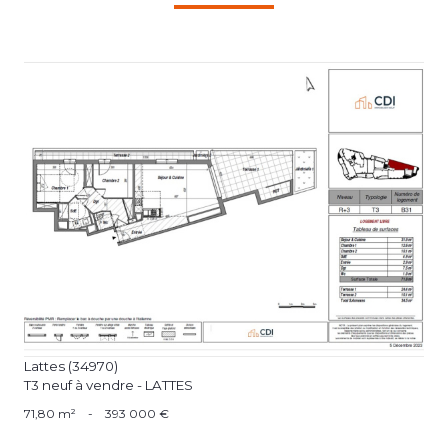
voir le bien
Lattes (34970)
T3 neuf à vendre - LATTES
71,80 m²
-
393 000 €