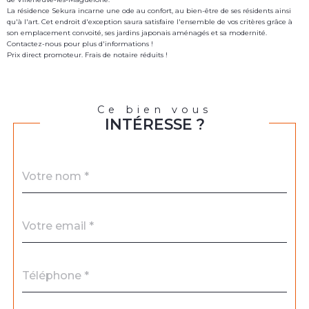
La résidence Sekura incarne une ode au confort, au bien-être de ses résidents ainsi
qu'à l'art. Cet endroit d'exception saura satisfaire l'ensemble de vos critères grâce à
son emplacement convoité, ses jardins japonais aménagés et sa modernité.
Contactez-nous pour plus d'informations !
Prix direct promoteur. Frais de notaire réduits !
Ce bien vous
INTÉRESSE ?
Nom
Fieldset
*
par
défaut
email
*
Téléphone
*