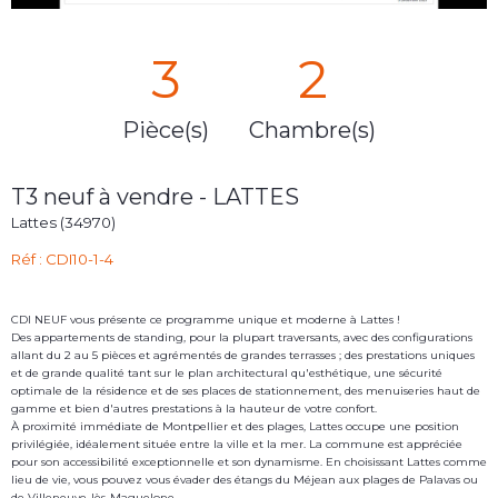
3
2
Pièce(s)
Chambre(s)
T3 neuf à vendre - LATTES
Lattes (34970)
Réf : CDI10-1-4
CDI NEUF vous présente ce programme unique et moderne à Lattes !
Des appartements de standing, pour la plupart traversants, avec des configurations
allant du 2 au 5 pièces et agrémentés de grandes terrasses ; des prestations uniques
et de grande qualité tant sur le plan architectural qu'esthétique, une sécurité
optimale de la résidence et de ses places de stationnement, des menuiseries haut de
gamme et bien d'autres prestations à la hauteur de votre confort.
À proximité immédiate de Montpellier et des plages, Lattes occupe une position
privilégiée, idéalement située entre la ville et la mer. La commune est appréciée
pour son accessibilité exceptionnelle et son dynamisme. En choisissant Lattes comme
lieu de vie, vous pouvez vous évader des étangs du Méjean aux plages de Palavas ou
de Villeneuve-lès-Maguelone.