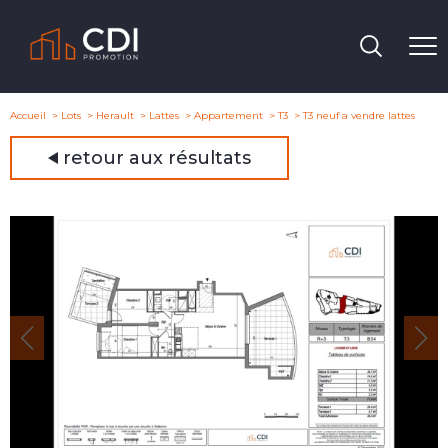
Accueil
Lots
Herault
Lattes
Appartement
T3
T3 neuf a vendre lattes
retour aux résultats