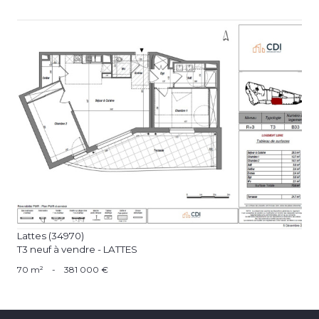
voir le bien
Lattes (34970)
T3 neuf à vendre - LATTES
70 m²
-
381 000 €