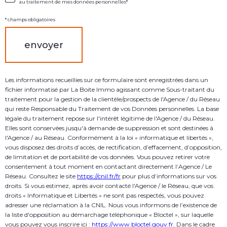
au traitement de mes données personnelles*
g
N
n
É
e
* champs obligatoires
z
E
v
envoyer
S
o
s
C
O
Les informations recueillies sur ce formulaire sont enregistrées dans un
O
fichier informatisé par La Boite Immo agissant comme Sous-traitant du
traitement pour la gestion de la clientèle/prospects de l'Agence / du Réseau
R
qui reste Responsable du Traitement de vos Données personnelles. La base
D
légale du traitement repose sur l'intérêt légitime de l'Agence / du Réseau.
O
Elles sont conservées jusqu'à demande de suppression et sont destinées à
l'Agence / au Réseau. Conformément à la loi « informatique et libertés »,
N
vous disposez des droits d’accès, de rectification, d’effacement, d’opposition,
N
de limitation et de portabilité de vos données. Vous pouvez retirer votre
É
consentement à tout moment en contactant directement l’Agence / Le
Réseau. Consultez le site
https://cnil.fr/fr
pour plus d’informations sur vos
E
droits. Si vous estimez, après avoir contacté l'Agence / le Réseau, que vos
S
droits « Informatique et Libertés » ne sont pas respectés, vous pouvez
adresser une réclamation à la CNIL. Nous vous informons de l’existence de
la liste d'opposition au démarchage téléphonique « Bloctel », sur laquelle
vous pouvez vous inscrire ici :
https://www.bloctel.gouv.fr
. Dans le cadre