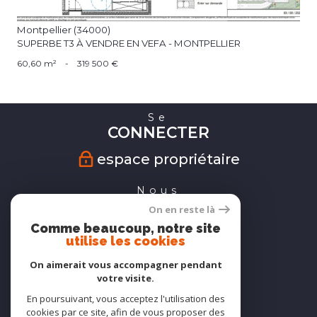
Montpellier (34000)
SUPERBE T3 À VENDRE EN VEFA - MONTPELLIER
60,60 m²
-
319 500 €
Se
CONNECTER
espace propriétaire
Nous
SUIVRE
On en reste là
Comme beaucoup, notre site
utilise les cookies
On aimerait vous accompagner pendant
Nous
votre visite.
ADHÉRONS
En poursuivant, vous acceptez l'utilisation des
cookies par ce site, afin de vous proposer des