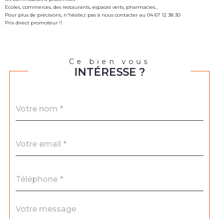
Ecoles, commerces, des restaurants, espaces verts, pharmacies...
Pour plus de précisions, n'hésitez pas à nous contacter au 04 67 12 38 30
Prix direct promoteur !!
Ce bien vous
INTÉRESSE ?
Nom
Fieldset
*
par
défaut
email
*
Téléphone
*
Message
Fieldset
*
par