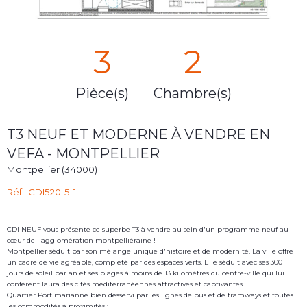
3
2
Pièce(s)
Chambre(s)
T3 NEUF ET MODERNE À VENDRE EN
VEFA - MONTPELLIER
Montpellier (34000)
Réf : CDI520-5-1
CDI NEUF vous présente ce superbe T3 à vendre au sein d'un programme neuf au
cœur de l'agglomération montpelliéraine !
Montpellier séduit par son mélange unique d'histoire et de modernité. La ville offre
un cadre de vie agréable, complété par des espaces verts. Elle séduit avec ses 300
jours de soleil par an et ses plages à moins de 13 kilomètres du centre-ville qui lui
confèrent laura des cités méditerranéennes attractives et captivantes.
Quartier Port marianne bien desservi par les lignes de bus et de tramways et toutes
les commodités à proximités :