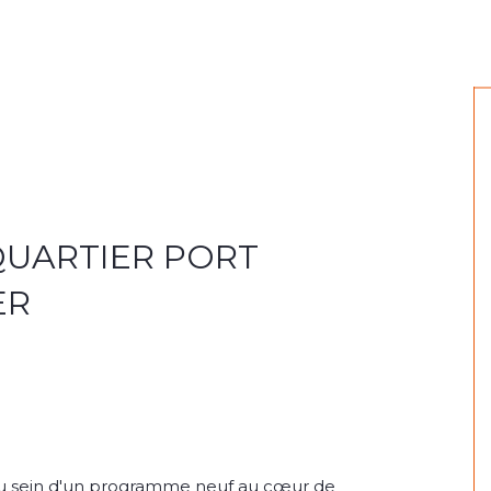
 QUARTIER PORT
ER
u sein d'un programme neuf au cœur de