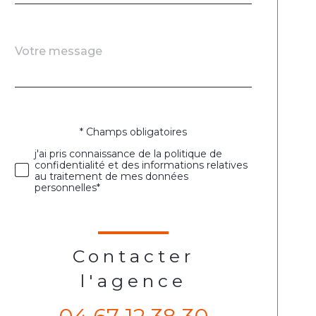
Message
Fieldset
*
par
défaut
* Champs obligatoires
Validation
j'ai pris connaissance de la politique de
confidentialité et des informations relatives
au traitement de mes données
personnelles*
Contacter
l'agence