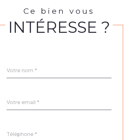
Ce bien vous
INTÉRESSE ?
Nom
Fieldset
*
par
défaut
email
*
Téléphone
*