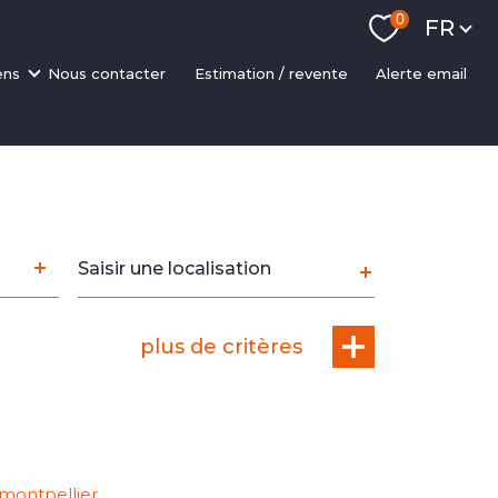
Langue
0
FR
ens
nous contacter
estimation / revente
alerte email
ments
ons
 rapides
sseurs
scalisation
Ville
NP
plus de critères
 montpellier