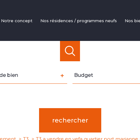
notre concept
nos résidences / programmes neufs
nos bi
Apparte
Mais
Livraisons
Investi
Pinel / Défi
e
Budget
de bien
Budget
LM
n
rence
Distance
5 km
10 km
20 km
rechercher
tement
T3
T3 a vendre en vefa quartier port marianne