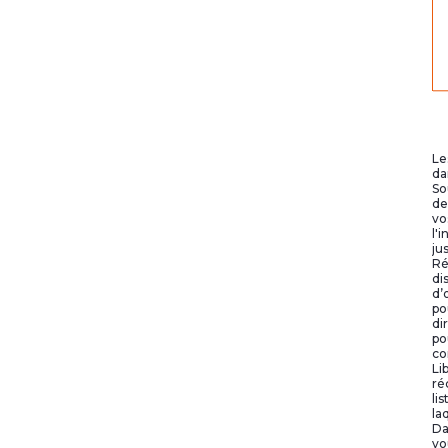
Le
da
So
de
vo
l'
ju
Ré
di
d’
po
di
po
co
Li
ré
li
la
Da
vo