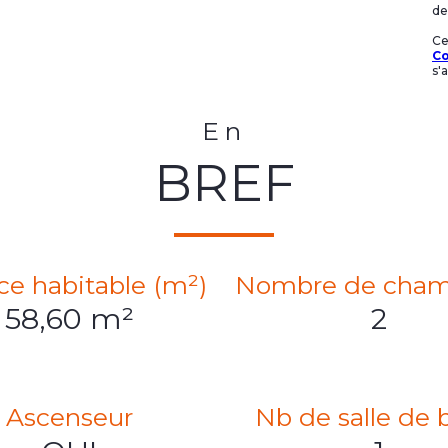
de 
Ce
Co
s'
En
BREF
ce habitable (m²)
Nombre de cham
58,60 m²
2
Ascenseur
Nb de salle de 