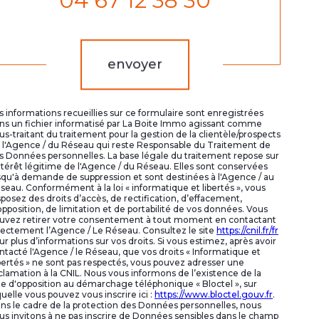
04 67 12 38 30
Validation
envoyer
s informations recueillies sur ce formulaire sont enregistrées
ns un fichier informatisé par La Boite Immo agissant comme
us-traitant du traitement pour la gestion de la clientèle/prospects
 l'Agence / du Réseau qui reste Responsable du Traitement de
s Données personnelles. La base légale du traitement repose sur
intérêt légitime de l'Agence / du Réseau. Elles sont conservées
squ'à demande de suppression et sont destinées à l'Agence / au
seau. Conformément à la loi « informatique et libertés », vous
sposez des droits d’accès, de rectification, d’effacement,
opposition, de limitation et de portabilité de vos données. Vous
uvez retirer votre consentement à tout moment en contactant
rectement l’Agence / Le Réseau. Consultez le site
https://cnil.fr/fr
ur plus d’informations sur vos droits. Si vous estimez, après avoir
ntacté l'Agence / le Réseau, que vos droits « Informatique et
bertés » ne sont pas respectés, vous pouvez adresser une
clamation à la CNIL. Nous vous informons de l’existence de la
ste d'opposition au démarchage téléphonique « Bloctel », sur
quelle vous pouvez vous inscrire ici :
https://www.bloctel.gouv.fr
.
ns le cadre de la protection des Données personnelles, nous
us invitons à ne pas inscrire de Données sensibles dans le champ