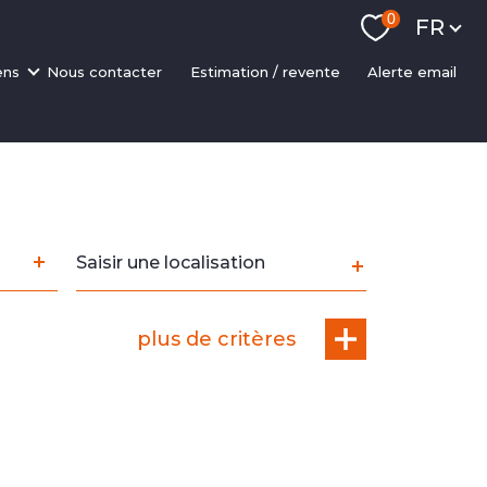
Langue
0
FR
ens
nous contacter
estimation / revente
alerte email
ments
ons
 rapides
sseurs
scalisation
Ville
NP
plus de critères