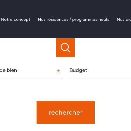
notre concept
nos résidences / programmes neufs
nos bi
Apparte
Mais
Livraisons
Investi
Pinel / Défi
e
Budget
de bien
Budget
LM
n
rence
Distance
5 km
10 km
20 km
rechercher