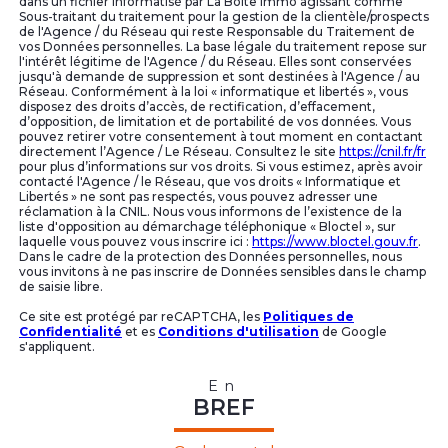
dans un fichier informatisé par La Boite Immo agissant comme
Sous-traitant du traitement pour la gestion de la clientèle/prospects
de l'Agence / du Réseau qui reste Responsable du Traitement de
vos Données personnelles. La base légale du traitement repose sur
l'intérêt légitime de l'Agence / du Réseau. Elles sont conservées
jusqu'à demande de suppression et sont destinées à l'Agence / au
Réseau. Conformément à la loi « informatique et libertés », vous
disposez des droits d’accès, de rectification, d’effacement,
d’opposition, de limitation et de portabilité de vos données. Vous
pouvez retirer votre consentement à tout moment en contactant
directement l’Agence / Le Réseau. Consultez le site
https://cnil.fr/fr
pour plus d’informations sur vos droits. Si vous estimez, après avoir
contacté l'Agence / le Réseau, que vos droits « Informatique et
Libertés » ne sont pas respectés, vous pouvez adresser une
réclamation à la CNIL. Nous vous informons de l’existence de la
liste d'opposition au démarchage téléphonique « Bloctel », sur
laquelle vous pouvez vous inscrire ici :
https://www.bloctel.gouv.fr
.
Dans le cadre de la protection des Données personnelles, nous
vous invitons à ne pas inscrire de Données sensibles dans le champ
de saisie libre.
Ce site est protégé par reCAPTCHA, les
Politiques de
Confidentialité
et es
Conditions d'utilisation
de Google
s'appliquent.
En
BREF