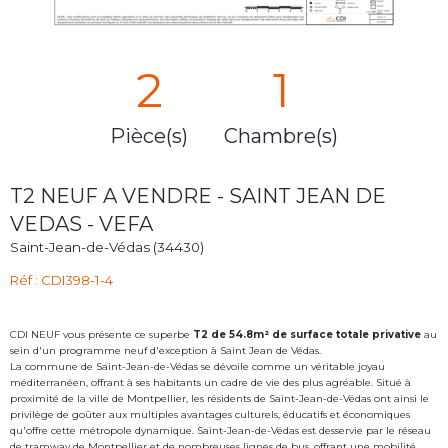
2
1
Pièce(s)
Chambre(s)
T2 NEUF A VENDRE - SAINT JEAN DE
VEDAS - VEFA
Saint-Jean-de-Védas (34430)
Réf : CDI398-1-4
CDI NEUF vous présente ce superbe
T2
d
e 54.8m² de surface totale privative
au
sein d'un programme neuf d'exception à Saint Jean de Védas.
La commune de Saint-Jean-de-Védas se dévoile comme un véritable joyau
méditerranéen, offrant à ses habitants un cadre de vie des plus agréable. Situé à
proximité de la ville de Montpellier, les résidents de Saint-Jean-de-Védas ont ainsi le
privilège de goûter aux multiples avantages culturels, éducatifs et économiques
qu'offre cette métropole dynamique. Saint-Jean-de-Védas est desservie par le réseau
de tramway de Montpellier et de nombreuses lignes de bus, offrant une mobilité