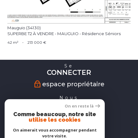
Mauguio (34130)
SUPERBE T2 À VENDRE - MAUGUIO - Résidence Séniors
42 m²
-
213 000 €
Se
CONNECTER
espace propriétaire
Nous
SUIVRE
On en reste là
Comme beaucoup, notre site
utilise les cookies
On aimerait vous accompagner pendant
Nous
votre visite.
ADHÉRONS