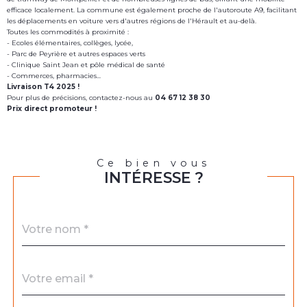
efficace localement. La commune est également proche de l'autoroute A9, facilitant
les déplacements en voiture vers d'autres régions de l'Hérault et au-delà.
Toutes les commodités à proximité :
- Ecoles élémentaires, collèges, lycée,
- Parc de Peyrière et autres espaces verts
- Clinique Saint Jean et pôle médical de santé
- Commerces, pharmacies...
Livraison T4 2025 !
Pour plus de précisions, contactez-nous au
04 67 12 38 30
Prix direct promoteur !
Ce bien vous
INTÉRESSE ?
Nom
Fieldset
*
par
défaut
email
*