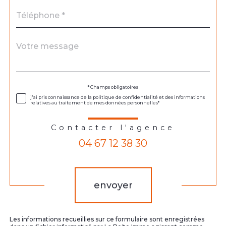
Téléphone
*
Message
Fieldset
*
par
défaut
Validation
* Champs obligatoires
j'ai pris connaissance de la politique de confidentialité et des informations
relatives au traitement de mes données personnelles*
Contacter l'agence
04 67 12 38 30
Validation
envoyer
Les informations recueillies sur ce formulaire sont enregistrées