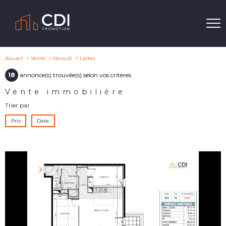
Accueil
Vente
Herault
Lattes
18
annonce(s) trouvée(s) selon vos critères
Vente immobilière
Trier par
Prix
Date