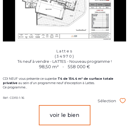
Lattes
(34970)
T4 neuf à vendre - LATTES - Nouveau programme !
98,50 m²
-
558 000 €
CDI NEUF vous présente ce superbe
T4
d
e 154.4 m² de surface totale
privative
au sein d'un programme neuf d'exception à Lattes.
Ce programme...
Réf : CDI10-1-16
Sélection
Sél
voir le bien