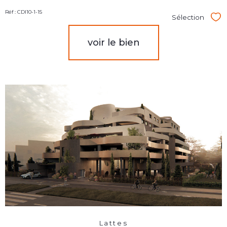
Réf : CDI10-1-15
Sélection
Sél
voir le bien
Lattes