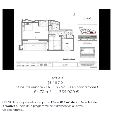
Lattes
(34970)
T3 neuf à vendre - LATTES - Nouveau programme !
64,70 m²
-
364 000 €
CDI NEUF vous présente ce superbe
T3
d
e 81.1 m² de surface totale
privative
au sein d'un programme neuf d'exception à Lattes.
Ce programme...