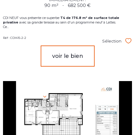
90 m²
-
682 500 €
CDI NEUF vous présente ce superbe
T4
d
e 176.8 m² de surface totale
privative
avec sa grande terasse au sein d'un programme neuf à Lattes.
Ce...
Réf : CDI415-2-2
Sélection
Sél
voir le bien