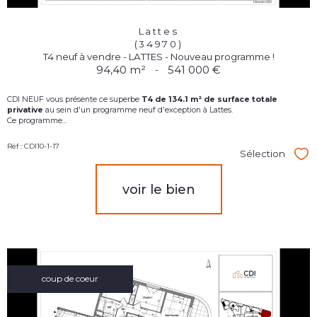
Lattes
(34970)
T4 neuf à vendre - LATTES - Nouveau programme !
94,40 m²
-
541 000 €
CDI NEUF vous présente ce superbe
T4
d
e 134.1 m² de surface totale
privative
au sein d'un programme neuf d'exception à Lattes.
Ce programme...
Réf : CDI10-1-17
Sélection
Sél
voir le bien
coup de coeur