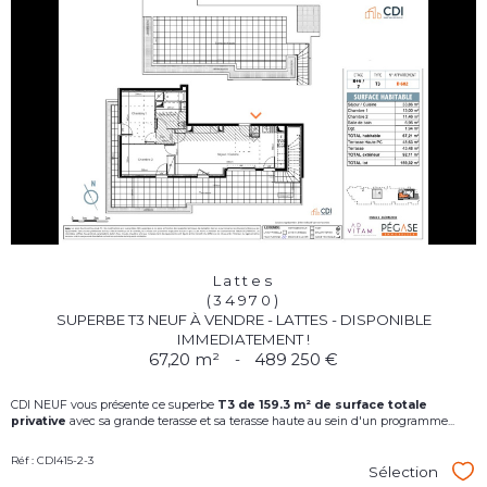
Lattes
(34970)
SUPERBE T3 NEUF À VENDRE - LATTES - DISPONIBLE
IMMEDIATEMENT !
67,20 m²
-
489 250 €
CDI NEUF vous présente ce superbe
T3
d
e 159.3 m² de surface totale
privative
avec sa grande terasse et sa terasse haute au sein d'un programme...
Réf : CDI415-2-3
Sélection
Sél