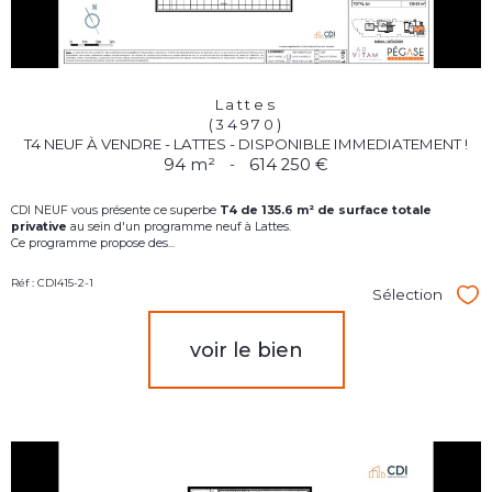
Lattes
(34970)
T4 NEUF À VENDRE - LATTES - DISPONIBLE IMMEDIATEMENT !
94 m²
-
614 250 €
CDI NEUF vous présente ce superbe
T4
d
e 135.6 m² de surface totale
privative
au sein d'un programme neuf à Lattes.
Ce programme propose des...
Réf : CDI415-2-1
Sélection
Sél
voir le bien