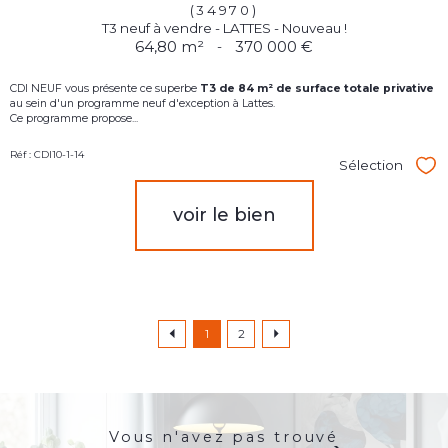
(34970)
T3 neuf à vendre - LATTES - Nouveau !
64,80 m²
-
370 000 €
CDI NEUF vous présente ce superbe
T3
d
e 84 m² de surface totale privative
au sein d'un programme neuf d'exception à Lattes.
Ce programme propose...
Réf : CDI10-1-14
Sélection
Sél
voir le bien
1
2
Vous n'avez pas trouvé