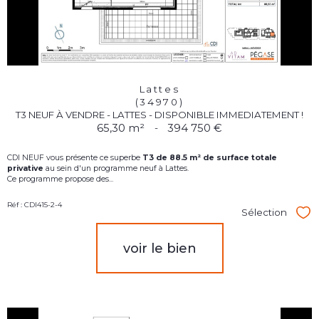
Lattes
(34970)
T3 NEUF À VENDRE - LATTES - DISPONIBLE IMMEDIATEMENT !
65,30 m²
-
394 750 €
CDI NEUF vous présente ce superbe
T3
d
e 88.5 m² de surface totale
privative
au sein d'un programme neuf à Lattes.
Ce programme propose des...
Réf : CDI415-2-4
Sélection
Sél
voir le bien