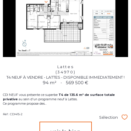
Lattes
(34970)
T4 NEUF À VENDRE - LATTES - DISPONIBLE IMMEDIATEMENT !
94 m²
-
569 500 €
CDI NEUF vous présente ce superbe
T4
d
e 135.6 m² de surface totale
privative
au sein d'un programme neuf à Lattes.
Ce programme propose des...
Réf : CDI415-2
Sélection
Sél