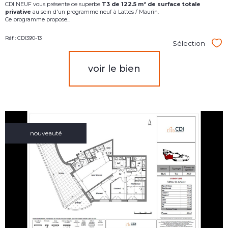
CDI NEUF vous présente ce superbe
T3
d
e 122.5 m² de surface totale
privative
au sein d'un programme neuf à Lattes / Maurin.
Ce programme propose...
Réf : CDI390-13
Sélection
Sél
voir le bien
nouveauté