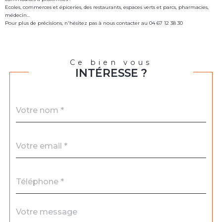
Ecoles, commerces et épiceries, des restaurants, espaces verts et parcs, pharmacies,
médecin...
Pour plus de précisions, n'hésitez pas à nous contacter au 04 67 12 38 30
Ce bien vous
INTÉRESSE ?
Nom
Fieldset
*
par
défaut
email
*
Téléphone
*
Message
Fieldset
*
par