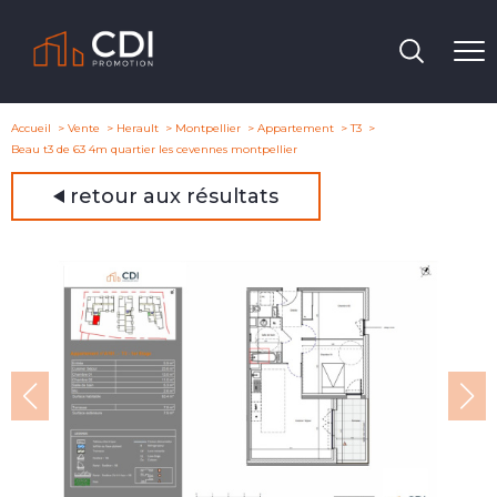
Accueil
Vente
Herault
Montpellier
Appartement
T3
Beau t3 de 63 4m quartier les cevennes montpellier
retour aux résultats