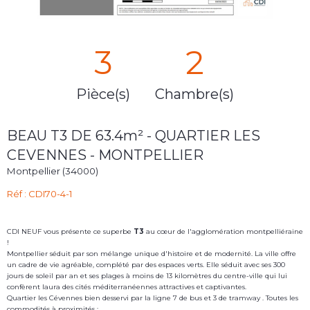
3
2
Pièce(s)
Chambre(s)
BEAU T3 DE 63.4m² - QUARTIER LES
CEVENNES - MONTPELLIER
Montpellier (34000)
Réf : CDI70-4-1
CDI NEUF vous présente ce superbe
T3
au cœur de l'agglomération montpelliéraine
!
Montpellier séduit par son mélange unique d'histoire et de modernité. La ville offre
un cadre de vie agréable, complété par des espaces verts. Elle séduit avec ses 300
jours de soleil par an et ses plages à moins de 13 kilomètres du centre-ville qui lui
confèrent laura des cités méditerranéennes attractives et captivantes.
Quartier les Cévennes bien desservi par la ligne 7 de bus et 3 de tramway . Toutes les
commodités à proximités :