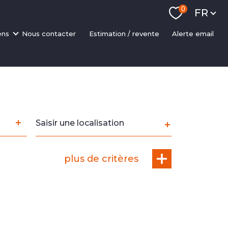
Langue
0
FR
ens
nous contacter
estimation / revente
alerte email
ments
ons
 rapides
sseurs
scalisation
Ville
NP
plus de critères