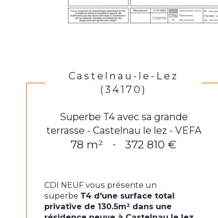
Castelnau-le-Lez
(34170)
Superbe T4 avec sa grande
terrasse - Castelnau le lez - VEFA
78 m²
372 810 €
-
CDI NEUF vous présente un
superbe
T4 d'une surface total
privative de 130.5m² dans une
résidence neuve à Castelnau le lez,