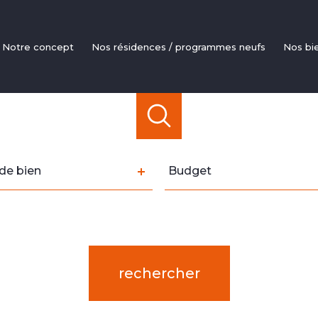
notre concept
nos résidences / programmes neufs
nos bi
Apparte
Mais
Livraisons
Investi
Pinel / Défi
e
Budget
de bien
Budget
LM
n
rence
Distance
5 km
10 km
20 km
rechercher