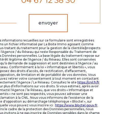
04 67 12 38 30
Validation
envoyer
s informations recueillies sur ce formulaire sont enregistrées
ns un fichier informatisé par La Boite Immo agissant comme
us-traitant du traitement pour la gestion de la clientèle/prospects
 l'Agence / du Réseau qui reste Responsable du Traitement de
s Données personnelles. La base légale du traitement repose sur
intérêt légitime de l'Agence / du Réseau. Elles sont conservées
squ'à demande de suppression et sont destinées à l'Agence / au
seau. Conformément à la loi « informatique et libertés », vous
sposez des droits d’accès, de rectification, d’effacement,
opposition, de limitation et de portabilité de vos données. Vous
uvez retirer votre consentement à tout moment en contactant
rectement l’Agence / Le Réseau. Consultez le site
https://cnil.fr/fr
ur plus d’informations sur vos droits. Si vous estimez, après avoir
ntacté l'Agence / le Réseau, que vos droits « Informatique et
bertés » ne sont pas respectés, vous pouvez adresser une
clamation à la CNIL. Nous vous informons de l’existence de la
ste d'opposition au démarchage téléphonique « Bloctel », sur
quelle vous pouvez vous inscrire ici :
https://www.bloctel.gouv.fr
.
ns le cadre de la protection des Données personnelles, nous
us invitons à ne pas inscrire de Données sensibles dans le champ