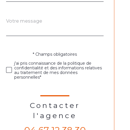
Message
Fieldset
*
par
défaut
* Champs obligatoires
Validation
j'ai pris connaissance de la politique de
confidentialité et des informations relatives
au traitement de mes données
personnelles*
Contacter
l'agence