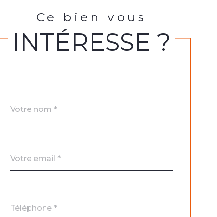
Ce bien vous
INTÉRESSE ?
Nom
Fieldset
*
par
défaut
email
*
Téléphone
*