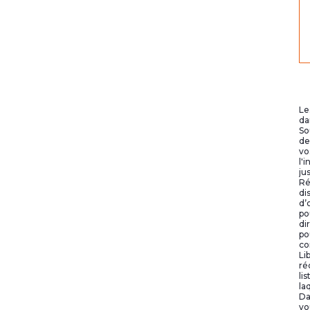
Le
da
So
de
vo
l'
ju
Ré
di
d’
po
di
po
co
Li
ré
li
la
Da
vo