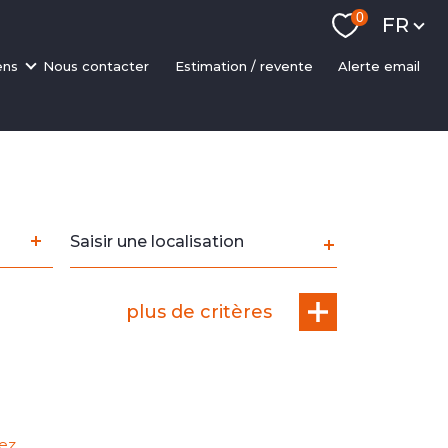
Langue
0
FR
ens
nous contacter
estimation / revente
alerte email
ments
ons
 rapides
sseurs
scalisation
Ville
NP
plus de critères
lez