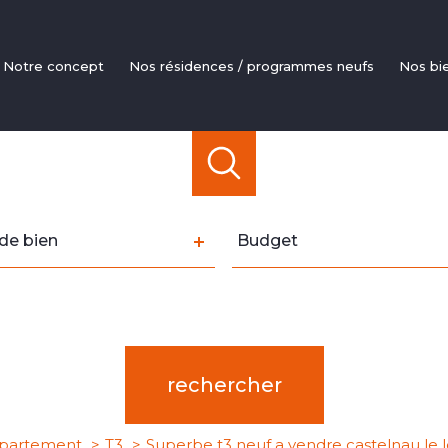
notre concept
nos résidences / programmes neufs
nos bi
Apparte
Mais
Livraisons
Investi
Pinel / Défi
e
Budget
de bien
Budget
LM
n
rence
Distance
5 km
10 km
20 km
rechercher
partement
T3
Superbe t3 neuf a vendre castelnau le 