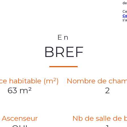
de 
Ce
Co
s'
En
BREF
ce habitable (m²)
Nombre de cham
63 m²
2
Ascenseur
Nb de salle de 